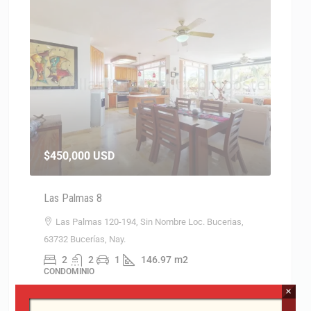
$450,000
USD
$267
Las Palmas 8
Casa 
Las Palmas 120-194, Sin Nombre Loc. Bucerias,
Sin
63732 Bucerías, Nay.
3
CASAS
2
2
1
146.97
m2
CONDOMINIO
×