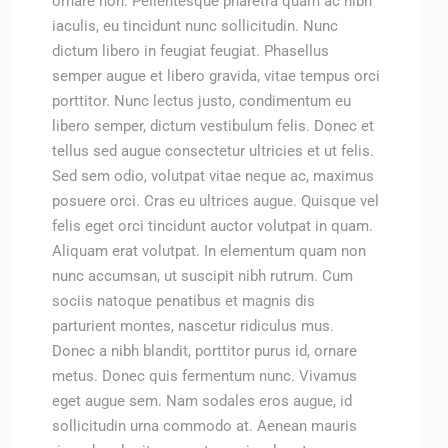
ornare non. Pellentesque pharetra quam ac nibh
iaculis, eu tincidunt nunc sollicitudin. Nunc
dictum libero in feugiat feugiat. Phasellus
semper augue et libero gravida, vitae tempus orci
porttitor. Nunc lectus justo, condimentum eu
libero semper, dictum vestibulum felis. Donec et
tellus sed augue consectetur ultricies et ut felis.
Sed sem odio, volutpat vitae neque ac, maximus
posuere orci. Cras eu ultrices augue. Quisque vel
felis eget orci tincidunt auctor volutpat in quam.
Aliquam erat volutpat. In elementum quam non
nunc accumsan, ut suscipit nibh rutrum. Cum
sociis natoque penatibus et magnis dis
parturient montes, nascetur ridiculus mus.
Donec a nibh blandit, porttitor purus id, ornare
metus. Donec quis fermentum nunc. Vivamus
eget augue sem. Nam sodales eros augue, id
sollicitudin urna commodo at. Aenean mauris