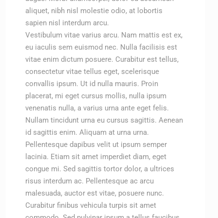
aliquet, nibh nisl molestie odio, at lobortis
sapien nisl interdum arcu.
Vestibulum vitae varius arcu. Nam mattis est ex,
eu iaculis sem euismod nec. Nulla facilisis est
vitae enim dictum posuere. Curabitur est tellus,
consectetur vitae tellus eget, scelerisque
convallis ipsum. Ut id nulla mauris. Proin
placerat, mi eget cursus mollis, nulla ipsum
venenatis nulla, a varius urna ante eget felis.
Nullam tincidunt urna eu cursus sagittis. Aenean
id sagittis enim. Aliquam at urna urna.
Pellentesque dapibus velit ut ipsum semper
lacinia. Etiam sit amet imperdiet diam, eget
congue mi. Sed sagittis tortor dolor, a ultrices
risus interdum ac. Pellentesque ac arcu
malesuada, auctor est vitae, posuere nunc.
Curabitur finibus vehicula turpis sit amet
commodo. Sed pulvinar ipsum a tellus faucibus,