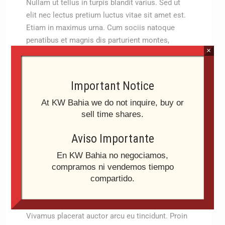
Nullam ut tellus in turpis blandit varius. Sed ut
elit nec lectus pretium luctus vitae sit amet est.
Etiam in maximus urna. Cum sociis natoque
penatibus et magnis dis parturient montes,
×
nascetur ridiculus mus.
Curabitur tristique nec ex eget posuere. Sed elit
lacus, pulvinar eu leo vel, sodales eleifend diam.
Important Notice
Nunc tincidunt libero id tellus luctus efficitur. Sed
At KW Bahia we do not inquire, buy or
sodales dolor justo, eu ultrices ipsum suscipit
sell time shares.
non. Nullam eu dolor vitae felis pellentesque
finibus. Morbi id imperdiet nunc, non commodo
Aviso Importante
dolor. Quisque non tristique lacus. Ut faucibus,
magna in dapibus vehicula, lectus mauris
En KW Bahia no negociamos,
pellentesque metus, eu sagittis mi enim quis
compramos ni vendemos tiempo
massa. Donec nunc urna, pulvinar a vestibulum
compartido.
nec, consequat sit amet urna. Duis augue nisi,
rhoncus sed consequat eu, lobortis ut dui.
Vivamus placerat auctor arcu eu tincidunt. Proin