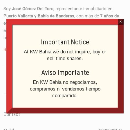
Soy
José Gómez Del Toro
, representante inmobiliario en
Puerto Vallarta y Bahía de Banderas
, con más de
7 años de
×
experiencia en ventas
. Desde hace más de una década,
estoy enamorado de la bahía, sus playas, gastronomía,
cultura, pueblos mágicos y la hospitalidad de su gente.
Important Notice
Read More
At KW Bahia we do not inquire, buy or
sell time shares.
Aviso Importante
En KW Bahia no negociamos,
compramos ni vendemos tiempo
compartido.
Contact