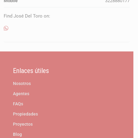
Mobile
3228880177
Find José Del Toro on:
Enlaces útiles
Nosotros
Agentes
FAQs
Propiedades
Proyectos
Blog