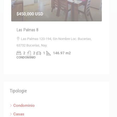
$450,000
USD
$267
Las Palmas 8
Casa 
Las Palmas 120-194, Sin Nombre Loc. Bucerias,
Sin
63732 Bucerías, Nay.
3
CASAS
2
2
1
146.97
m2
CONDOMINIO
Tipologie
Condominio
Casas