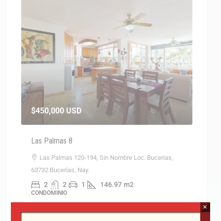
$450,000
USD
$267
Las Palmas 8
Casa 
Las Palmas 120-194, Sin Nombre Loc. Bucerias,
Sin
63732 Bucerías, Nay.
3
CASAS
2
2
1
146.97
m2
CONDOMINIO
×