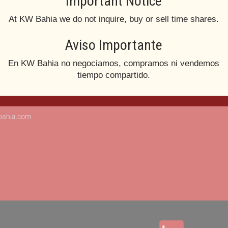
Important Notice
At KW Bahia we do not inquire, buy or sell time shares.
os hoy!
Legales
Aviso Importante
 8764
Aviso de Privacidad
@kwmexico.mx
Términos y Condiciones
En KW Bahia no negociamos, compramos ni vendemos
tiempo compartido.
sco Villa 1010-5, Las Gaviotas,
 Vallarta, Jal.
ahia.com