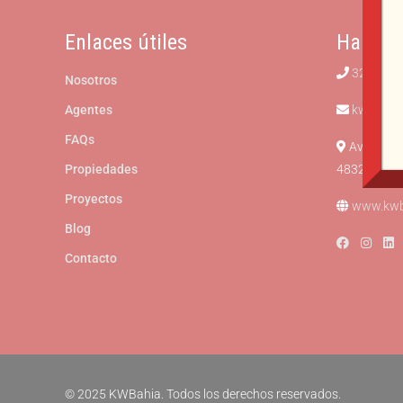
Enlaces útiles
Hablem
322 244
Nosotros
Agentes
kwbahia
FAQs
Av. Franci
Propiedades
48328 Puerto
Proyectos
www.kwb
Blog
Contacto
© 2025 KWBahia. Todos los derechos reservados.